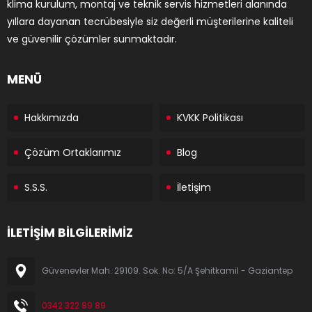
klima kurulum, montaj ve teknik servis hizmetleri alanında
yıllara dayanan tecrübesiyle siz değerli müşterilerine kaliteli
ve güvenilir çözümler sunmaktadır.
MENÜ
Hakkımızda
KVKK Politikası
Çözüm Ortaklarımız
Blog
S.S.S.
İletişim
İLETİŞİM BİLGİLERİMİZ
Güvenevler Mah. 29109. Sok. No: 5/A Şehitkamil - Gaziantep
0342 322 89 89