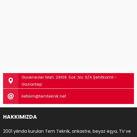
Güvenevler Mah. 29109. Sok. No: 5/A Şehitkamil -
Gaziantep
iletisim@temteknik.net
HAKKIMIZDA
2001 yılında kurulan Tem Teknik, ankastre, beyaz eşya, TV ve